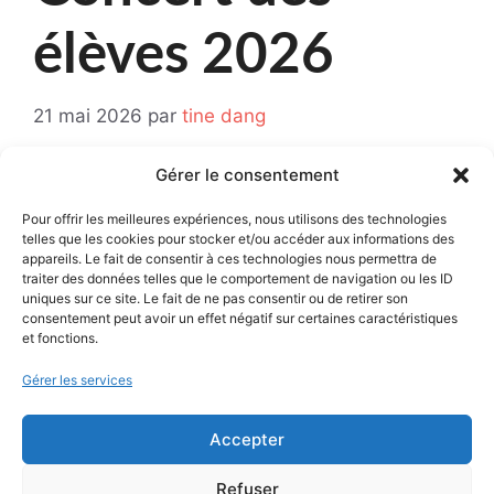
élèves 2026
21 mai 2026
par
tine dang
Gérer le consentement
Samedi 30 mai 2026 à la salle de la
Charpenterie place Ferlet à Saint Bonnet de
Pour offrir les meilleures expériences, nous utilisons des technologies
Mure
telles que les cookies pour stocker et/ou accéder aux informations des
appareils. Le fait de consentir à ces technologies nous permettra de
traiter des données telles que le comportement de navigation ou les ID
19h00 (ouverture des portes 18H15)
uniques sur ce site. Le fait de ne pas consentir ou de retirer son
consentement peut avoir un effet négatif sur certaines caractéristiques
et fonctions.
Catégories
Non classé
Gérer les services
Journées Portes ouvertes Septembre
Accepter
Mentions légales
Politique de cookies (UE)
Refuser