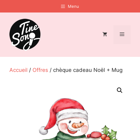
Aller
Menu
au
contenu
Menu
Accueil
/
Offres
/ chèque cadeau Noël + Mug