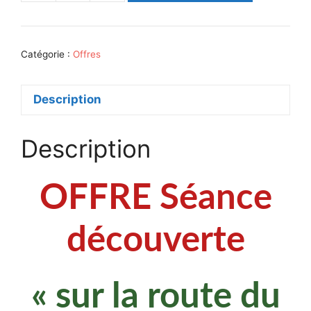
de
chèque
cadeau
Catégorie :
Offres
Noël
+
Mug
Description
Description
OFFRE Séance
découverte
« sur la route du