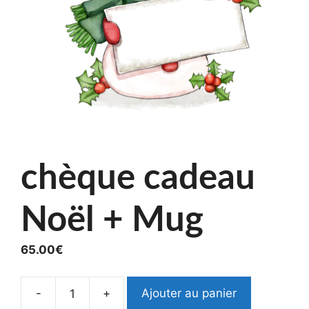
chèque cadeau
Noël + Mug
65.00
€
-
+
Ajouter au panier
quantité