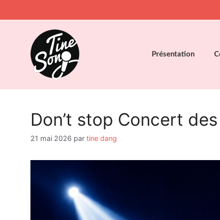
Aller
au
contenu
Présentation
C
Don’t stop Concert des
21 mai 2026
par
tine dang